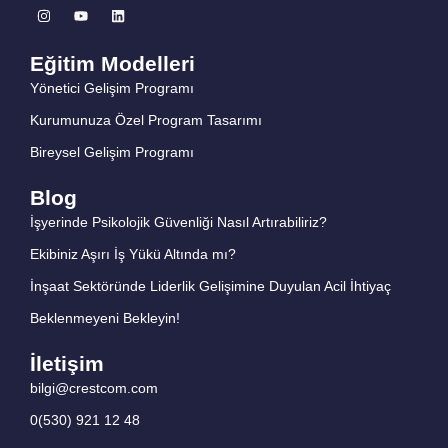
I
Y
L
n
o
i
s
u
n
t
t
k
Eğitim Modelleri
a
u
e
g
b
d
Yönetici Gelişim Programı
r
e
i
a
n
m
Kurumunuza Özel Program Tasarımı
Bireysel Gelişim Programı
Blog
İşyerinde Psikolojik Güvenliği Nasıl Artırabiliriz?
Ekibiniz Aşırı İş Yükü Altında mı?
İnşaat Sektöründe Liderlik Gelişimine Duyulan Acil İhtiyaç
Beklenmeyeni Bekleyin!
İletişim
bilgi@crestcom.com
0(530) 921 12 48